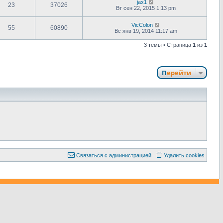
jax1
23
37026
Вт сен 22, 2015 1:13 pm
VicColon
55
60890
Вс янв 19, 2014 11:17 am
3 темы • Страница
1
из
1
Перейти
С
в
я
з
а
т
ь
с
я
с
а
д
м
и
н
и
с
т
р
а
ц
и
е
й
Удалить cookies