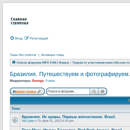
Вход
Р
е
г
и
с
т
р
а
ц
и
я
Темы без ответов
|
Активные темы
Список форумов INFO CAM | Форум
Туризм от участников www.info-cam.ru
Бразилия. Путешествуем и фотографируем. Br
Модераторы:
Drongo
,
Frame
Новая тема
Поиск
Расширенны
Н
о
в
а
я
т
е
м
а
Темы
Бразилия. Их нравы. Первые впечатления. Brasil.
VicColon
»
Пт фев 01, 2013 6:34 pm