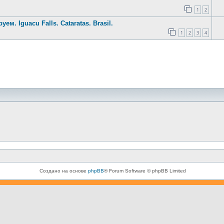
1
2
. Iguacu Falls. Cataratas. Brasil.
1
2
3
4
Создано на основе
phpBB
® Forum Software © phpBB Limited