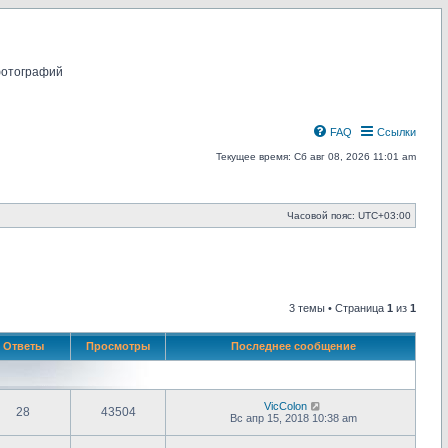
фотографий
FAQ
Ссылки
Текущее время: Сб авг 08, 2026 11:01 am
Часовой пояс:
UTC+03:00
3 темы • Страница
1
из
1
Ответы
Просмотры
Последнее сообщение
VicColon
28
43504
Вс апр 15, 2018 10:38 am