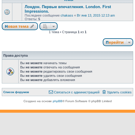
Лондон. Первые впечатления. London. First
Impressions.
Последнее сообщение
chakass
«
Вт янв 13, 2015 12:13 am
Ответы:
5
Новая тема
Н
о
в
а
я
т
е
м
а
1 тема • Страница
1
из
1
Перейти
Права доступа
Вы
не можете
начинать темы
Вы
не можете
отвечать на сообщения
Вы
не можете
редактировать свои сообщения
Вы
не можете
удалять свои сообщения
Вы
не можете
добавлять вложения
Связаться с
Список форумов
С
в
я
з
а
т
ь
с
я
с
а
д
м
и
н
и
с
т
р
а
ц
и
е
й
Удалить cookies
администрацией
Создано на основе
phpBB
® Forum Software © phpBB Limited