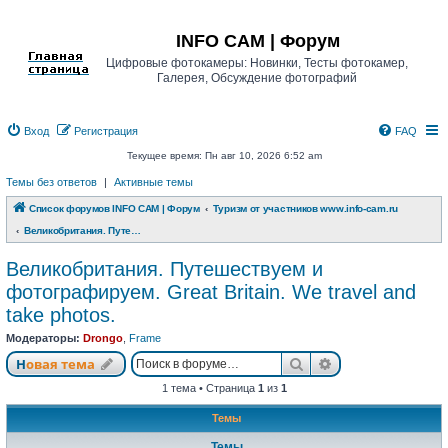
Регистрация
INFO CAM | Форум
Цифровые фотокамеры: Новинки, Тесты фотокамер,
Галерея, Обсуждение фотографий
Вход
Р
е
г
и
с
т
р
а
ц
и
я
FAQ
Текущее время: Пн авг 10, 2026 6:52 am
Темы без ответов
|
Активные темы
Список форумов INFO CAM | Форум
Туризм от участников www.info-cam.ru
Великобритания. Путешествуем и фотографируем. Great Britain. We travel and take photos.
Великобритания. Путешествуем и
фотографируем. Great Britain. We travel and
take photos.
Модераторы:
Drongo
,
Frame
Новая тема
Поиск
Расширенный п
Н
о
в
а
я
т
е
м
а
1 тема • Страница
1
из
1
Темы
Темы