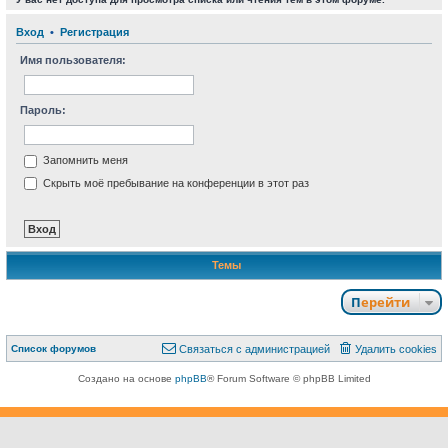
Вход
•
Р
е
г
и
с
т
р
а
ц
и
я
Имя пользователя:
Пароль:
Запомнить меня
Скрыть моё пребывание на конференции в этот раз
Темы
Перейти
Связаться с
Список форумов
С
в
я
з
а
т
ь
с
я
с
а
д
м
и
н
и
с
т
р
а
ц
и
е
й
Удалить cookies
администрацией
Создано на основе
phpBB
® Forum Software © phpBB Limited