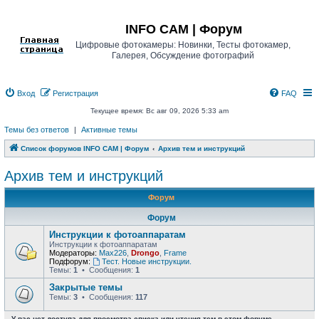
Регистрация
INFO CAM | Форум
Цифровые фотокамеры: Новинки, Тесты фотокамер,
Галерея, Обсуждение фотографий
Вход
Р
е
г
и
с
т
р
а
ц
и
я
FAQ
Текущее время: Вс авг 09, 2026 5:33 am
Темы без ответов
|
Активные темы
Список форумов INFO CAM | Форум
Архив тем и инструкций
Архив тем и инструкций
Форум
Форум
Инструкции к фотоаппаратам
Инструкции к фотоаппаратам
Модераторы:
Max226
,
Drongo
,
Frame
Подфорум:
Тест. Новые инструкции.
Темы:
1
• Сообщения:
1
Закрытые темы
Темы:
3
• Сообщения:
117
У вас нет доступа для просмотра списка или чтения тем в этом форуме.