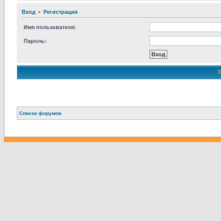
Вход
•
Р
е
г
и
с
т
р
а
ц
и
я
Имя пользователя:
Пароль:
Связаться с
Список форумов
администрацией