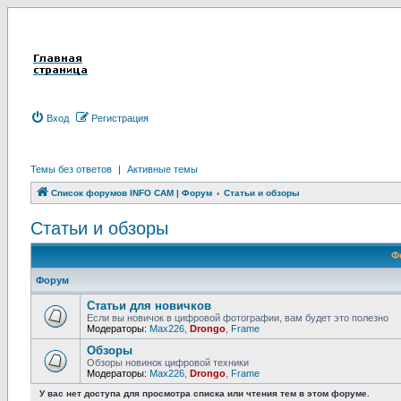
Вход
Р
е
г
и
с
т
р
а
ц
и
я
Темы без ответов
|
Активные темы
Список форумов INFO CAM | Форум
Статьи и обзоры
Статьи и обзоры
Ф
Форум
Статьи для новичков
Если вы новичок в цифровой фотографии, вам будет это полезно
Модераторы:
Max226
,
Drongo
,
Frame
Обзоры
Обзоры новинок цифровой техники
Модераторы:
Max226
,
Drongo
,
Frame
У вас нет доступа для просмотра списка или чтения тем в этом форуме.