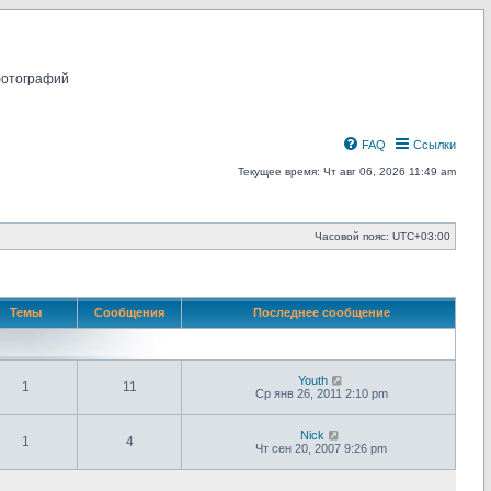
фотографий
FAQ
Ссылки
Текущее время: Чт авг 06, 2026 11:49 am
Часовой пояс:
UTC+03:00
Темы
Сообщения
Последнее сообщение
П
Youth
1
11
е
Ср янв 26, 2011 2:10 pm
р
е
й
П
Nick
1
4
т
е
Чт сен 20, 2007 9:26 pm
и
р
к
е
п
й