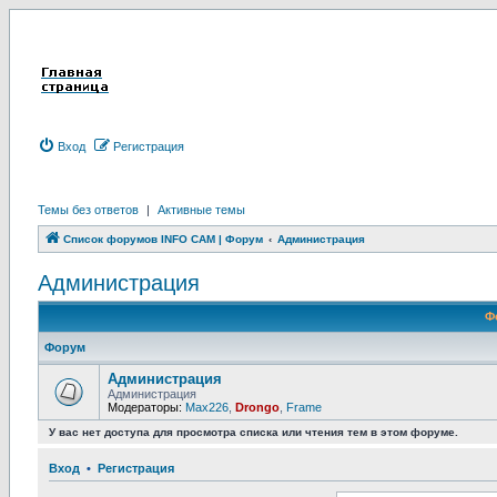
Вход
Р
е
г
и
с
т
р
а
ц
и
я
Темы без ответов
|
Активные темы
Список форумов INFO CAM | Форум
Администрация
Администрация
Ф
Форум
Администрация
Администрация
Модераторы:
Max226
,
Drongo
,
Frame
У вас нет доступа для просмотра списка или чтения тем в этом форуме.
Вход
•
Р
е
г
и
с
т
р
а
ц
и
я