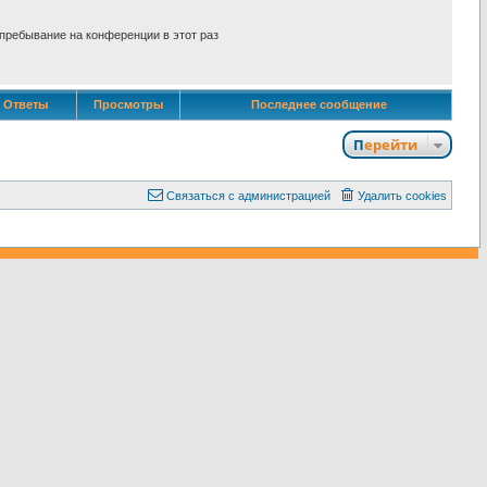
пребывание на конференции в этот раз
Ответы
Просмотры
Последнее сообщение
Перейти
С
в
я
з
а
т
ь
с
я
с
а
д
м
и
н
и
с
т
р
а
ц
и
е
й
Удалить cookies