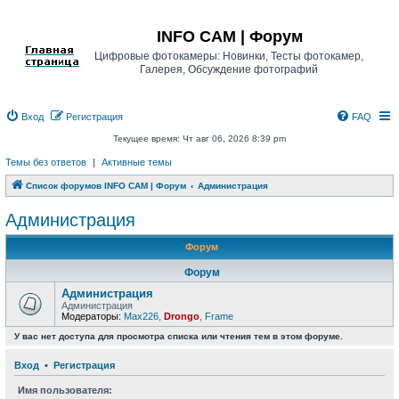
Регистрация
INFO CAM | Форум
Цифровые фотокамеры: Новинки, Тесты фотокамер,
Галерея, Обсуждение фотографий
Вход
Р
е
г
и
с
т
р
а
ц
и
я
FAQ
Текущее время: Чт авг 06, 2026 8:39 pm
Темы без ответов
|
Активные темы
Список форумов INFO CAM | Форум
Администрация
Администрация
Форум
Форум
Администрация
Администрация
Модераторы:
Max226
,
Drongo
,
Frame
У вас нет доступа для просмотра списка или чтения тем в этом форуме.
Вход
•
Р
е
г
и
с
т
р
а
ц
и
я
Имя пользователя: