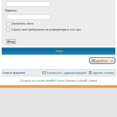
Пароль:
Запомнить меня
Скрыть моё пребывание на конференции в этот раз
Темы
Перейти
Связаться с
Список форумов
С
в
я
з
а
т
ь
с
я
с
а
д
м
и
н
и
с
т
р
а
ц
и
е
й
Удалить cookies
администрацией
Создано на основе
phpBB
® Forum Software © phpBB Limited