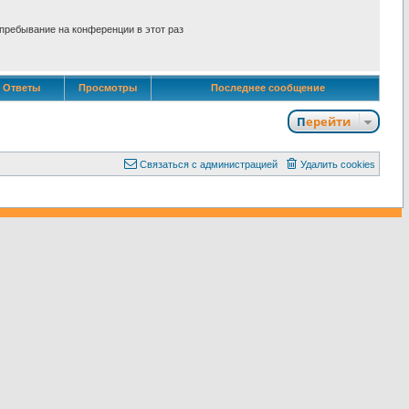
пребывание на конференции в этот раз
Ответы
Просмотры
Последнее сообщение
Перейти
С
в
я
з
а
т
ь
с
я
с
а
д
м
и
н
и
с
т
р
а
ц
и
е
й
Удалить cookies