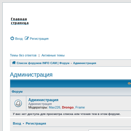
Вход
Р
е
г
и
с
т
р
а
ц
и
я
Темы без ответов
|
Активные темы
Список форумов INFO CAM | Форум
Администрация
Администрация
Ф
Форум
Администрация
Администрация
Модераторы:
Max226
,
Drongo
,
Frame
У вас нет доступа для просмотра списка или чтения тем в этом форуме.
Вход
•
Р
е
г
и
с
т
р
а
ц
и
я