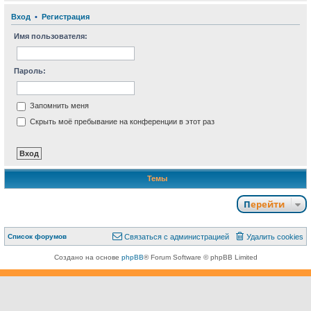
Вход
•
Р
е
г
и
с
т
р
а
ц
и
я
Имя пользователя:
Пароль:
Запомнить меня
Скрыть моё пребывание на конференции в этот раз
Темы
Перейти
Связаться с
Список форумов
С
в
я
з
а
т
ь
с
я
с
а
д
м
и
н
и
с
т
р
а
ц
и
е
й
Удалить cookies
администрацией
Создано на основе
phpBB
® Forum Software © phpBB Limited