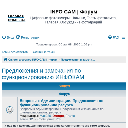
Регистрация
INFO CAM | Форум
Цифровые фотокамеры: Новинки, Тесты фотокамер,
Галерея, Обсуждение фотографий
Вход
Р
е
г
и
с
т
р
а
ц
и
я
FAQ
Текущее время: Сб авг 08, 2026 1:56 pm
Темы без ответов
|
Активные темы
Список форумов INFO CAM | Форум
Предложения и замечания по функционированию ИНФОКАМ
Предложения и замечания по
функционированию ИНФОКАМ
Форум
Форум
Вопросы к Администрации. Предложения по
функционированию ресурса
Вопросы к Администрации. Предложения и замечания по
функционированию ресурса
Модераторы:
Max226
,
Drongo
,
Frame
Темы:
12
• Сообщения:
705
У вас нет доступа для просмотра списка или чтения тем в этом форуме.