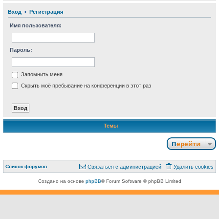
Вход
•
Р
е
г
и
с
т
р
а
ц
и
я
Имя пользователя:
Пароль:
Запомнить меня
Скрыть моё пребывание на конференции в этот раз
Темы
Перейти
Связаться с
Список форумов
С
в
я
з
а
т
ь
с
я
с
а
д
м
и
н
и
с
т
р
а
ц
и
е
й
Удалить cookies
администрацией
Создано на основе
phpBB
® Forum Software © phpBB Limited