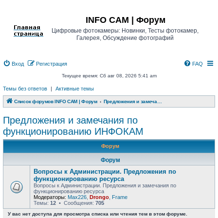
Регистрация
INFO CAM | Форум
Цифровые фотокамеры: Новинки, Тесты фотокамер,
Галерея, Обсуждение фотографий
Вход
Р
е
г
и
с
т
р
а
ц
и
я
FAQ
Текущее время: Сб авг 08, 2026 5:41 am
Темы без ответов
|
Активные темы
Список форумов INFO CAM | Форум
Предложения и замечания по функционированию ИНФОКАМ
Предложения и замечания по
функционированию ИНФОКАМ
Форум
Форум
Вопросы к Администрации. Предложения по
функционированию ресурса
Вопросы к Администрации. Предложения и замечания по
функционированию ресурса
Модераторы:
Max226
,
Drongo
,
Frame
Темы:
12
• Сообщения:
705
У вас нет доступа для просмотра списка или чтения тем в этом форуме.