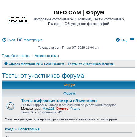
Регистрация
INFO CAM | Форум
Цифровые фотокамеры: Новинки, Тесты фотокамер,
Галерея, Обсуждение фотографий
Вход
Р
е
г
и
с
т
р
а
ц
и
я
FAQ
Текущее время: Пт авг 07, 2026 11:04 am
Темы без ответов
|
Активные темы
Список форумов INFO CAM | Форум
Тесты от участников форума
Тесты от участников форума
Форум
Форум
Тесты цифровых камер и объективов
Тесты цифровых камер и объективов от участников форума.
Модераторы:
Max226
,
Drongo
,
Frame
Темы:
2
• Сообщения:
42
У вас нет доступа для просмотра списка или чтения тем в этом форуме.
Вход
•
Р
е
г
и
с
т
р
а
ц
и
я