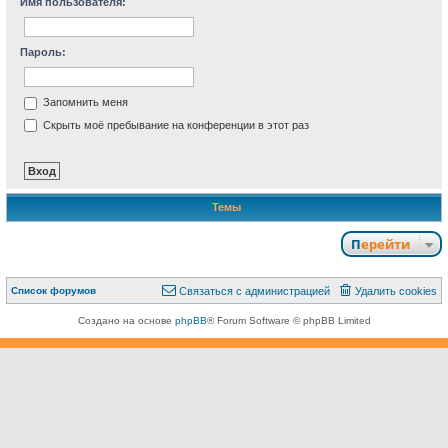
Имя пользователя:
Пароль:
Запомнить меня
Скрыть моё пребывание на конференции в этот раз
Темы
Перейти
Связаться с
Список форумов
С
в
я
з
а
т
ь
с
я
с
а
д
м
и
н
и
с
т
р
а
ц
и
е
й
Удалить cookies
администрацией
Создано на основе
phpBB
® Forum Software © phpBB Limited