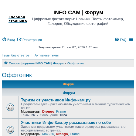
Регистрация
INFO CAM | Форум
Цифровые фотокамеры: Новинки, Тесты фотокамер,
Галерея, Обсуждение фотографий
Вход
Р
е
г
и
с
т
р
а
ц
и
я
FAQ
Текущее время: Пт авг 07, 2026 1:45 am
Темы без ответов
|
Активные темы
Список форумов INFO CAM | Форум
Оффтопик
Оффтопик
Форум
Форум
Туризм от участников Инфо-кам.ру
Предлагаем здесь рассказывать участникам о личном туристическом
опыте
Модераторы:
Drongo
,
Frame
Темы:
26
• Сообщения:
1024
Участники Инфо-Кам.ру рассказывают о себе
Здесь мы предлагаем участникам нашего ресурса рассказывать о
неформальных встречах.
Модераторы:
Max226
,
Drongo
,
Frame