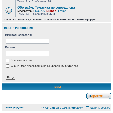
Темы:
2
• Сообщения:
28
Обо всём. Тематика не определена
Модераторы:
Max226
,
Drongo
,
Frame
Темы:
13
• Сообщения:
3711
У вас нет доступа для просмотра списка или чтения тем в этом форуме.
Вход
•
Р
е
г
и
с
т
р
а
ц
и
я
Имя пользователя:
Пароль:
Запомнить меня
Скрыть моё пребывание на конференции в этот раз
Темы
Перейти
Связаться с
Список форумов
С
в
я
з
а
т
ь
с
я
с
а
д
м
и
н
и
с
т
р
а
ц
и
е
й
Удалить cookies