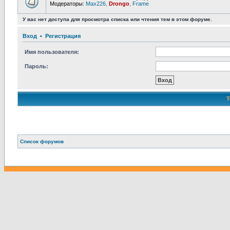
Модераторы:
Max226
,
Drongo
,
Frame
У вас нет доступа для просмотра списка или чтения тем в этом форуме.
Вход
•
Р
е
г
и
с
т
р
а
ц
и
я
Имя пользователя:
Пароль:
Связаться с
Список форумов
администрацией