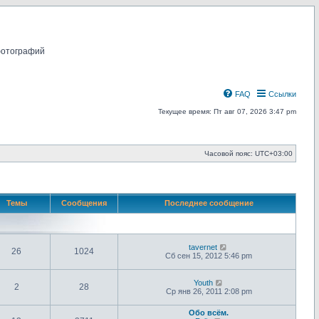
фотографий
FAQ
Ссылки
Текущее время: Пт авг 07, 2026 3:47 pm
Часовой пояс:
UTC+03:00
Темы
Сообщения
Последнее сообщение
П
tavernet
26
1024
е
Сб сен 15, 2012 5:46 pm
р
е
й
П
Youth
2
28
т
е
Ср янв 26, 2011 2:08 pm
и
р
к
е
Обо всём.
п
й