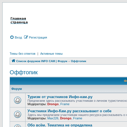
Вход
Р
е
г
и
с
т
р
а
ц
и
я
Темы без ответов
|
Активные темы
Список форумов INFO CAM | Форум
Оффтопик
Оффтопик
Ф
Форум
Туризм от участников Инфо-кам.ру
Предлагаем здесь рассказывать участникам о личном туристическ
Модераторы:
Drongo
,
Frame
Участники Инфо-Кам.ру рассказывают о себе
Здесь мы предлагаем участникам нашего ресурса рассказывать о
Модераторы:
Max226
,
Drongo
,
Frame
Обо всём. Тематика не определена