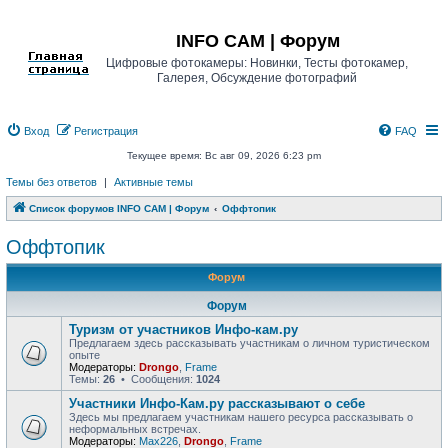
Регистрация
INFO CAM | Форум
Цифровые фотокамеры: Новинки, Тесты фотокамер,
Галерея, Обсуждение фотографий
Вход
Р
е
г
и
с
т
р
а
ц
и
я
FAQ
Текущее время: Вс авг 09, 2026 6:23 pm
Темы без ответов
|
Активные темы
Список форумов INFO CAM | Форум
Оффтопик
Оффтопик
Форум
Форум
Туризм от участников Инфо-кам.ру
Предлагаем здесь рассказывать участникам о личном туристическом
опыте
Модераторы:
Drongo
,
Frame
Темы:
26
• Сообщения:
1024
Участники Инфо-Кам.ру рассказывают о себе
Здесь мы предлагаем участникам нашего ресурса рассказывать о
неформальных встречах.
Модераторы:
Max226
,
Drongo
,
Frame