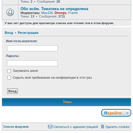
Темы:
2
• Сообщения:
28
Обо всём. Тематика не определена
Модераторы:
Max226
,
Drongo
,
Frame
Темы:
13
• Сообщения:
3711
У вас нет доступа для просмотра списка или чтения тем в этом форуме.
Вход
•
Р
е
г
и
с
т
р
а
ц
и
я
Имя пользователя:
Пароль:
Запомнить меня
Скрыть моё пребывание на конференции в этот раз
Темы
Перейти
Связаться с
Список форумов
С
в
я
з
а
т
ь
с
я
с
а
д
м
и
н
и
с
т
р
а
ц
и
е
й
Удалить cookies