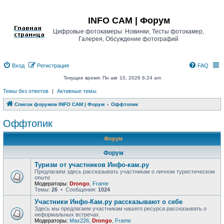
Регистрация
INFO CAM | Форум
Цифровые фотокамеры: Новинки, Тесты фотокамер,
Галерея, Обсуждение фотографий
Вход
Р
е
г
и
с
т
р
а
ц
и
я
FAQ
Текущее время: Пн авг 10, 2026 6:24 am
Темы без ответов
|
Активные темы
Список форумов INFO CAM | Форум
Оффтопик
Оффтопик
Форум
Форум
Туризм от участников Инфо-кам.ру
Предлагаем здесь рассказывать участникам о личном туристическом
опыте
Модераторы:
Drongo
,
Frame
Темы:
26
• Сообщения:
1024
Участники Инфо-Кам.ру рассказывают о себе
Здесь мы предлагаем участникам нашего ресурса рассказывать о
неформальных встречах.
Модераторы:
Max226
,
Drongo
,
Frame