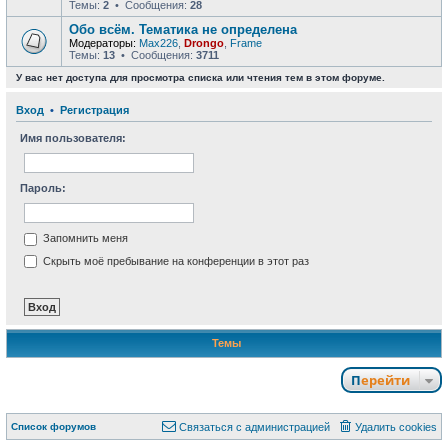
Темы:
2
• Сообщения:
28
Обо всём. Тематика не определена
Модераторы:
Max226
,
Drongo
,
Frame
Темы:
13
• Сообщения:
3711
У вас нет доступа для просмотра списка или чтения тем в этом форуме.
Вход
•
Р
е
г
и
с
т
р
а
ц
и
я
Имя пользователя:
Пароль:
Запомнить меня
Скрыть моё пребывание на конференции в этот раз
Темы
Перейти
Связаться с
Список форумов
С
в
я
з
а
т
ь
с
я
с
а
д
м
и
н
и
с
т
р
а
ц
и
е
й
Удалить cookies