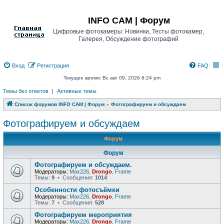
Регистрация
INFO CAM | Форум
Цифровые фотокамеры: Новинки, Тесты фотокамер,
Галерея, Обсуждение фотографий
Вход
Р
е
г
и
с
т
р
а
ц
и
я
FAQ
Текущее время: Вс авг 09, 2026 6:24 pm
Темы без ответов
|
Активные темы
Список форумов INFO CAM | Форум
Фотографируем и обсуждаем
Фотографируем и обсуждаем
Форум
Форум
Фотографируем и обсуждаем.
Модераторы:
Max226
,
Drongo
,
Frame
Темы:
9
• Сообщения:
1014
Особенности фотосъёмки
Модераторы:
Max226
,
Drongo
,
Frame
Темы:
7
• Сообщения:
528
Фотографируем мероприятия
Модераторы:
Max226
,
Drongo
,
Frame