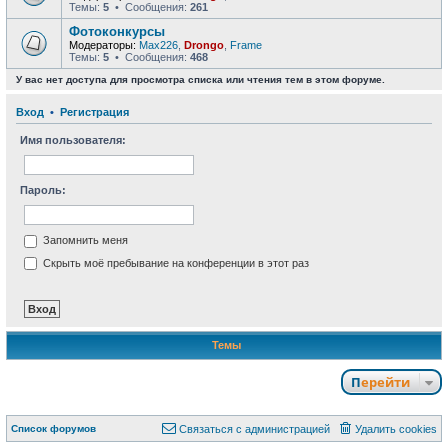
Темы:
5
• Сообщения:
261
Фотоконкурсы
Модераторы:
Max226
,
Drongo
,
Frame
Темы:
5
• Сообщения:
468
У вас нет доступа для просмотра списка или чтения тем в этом форуме.
Вход
•
Р
е
г
и
с
т
р
а
ц
и
я
Имя пользователя:
Пароль:
Запомнить меня
Скрыть моё пребывание на конференции в этот раз
Темы
Перейти
Связаться с
Список форумов
С
в
я
з
а
т
ь
с
я
с
а
д
м
и
н
и
с
т
р
а
ц
и
е
й
Удалить cookies