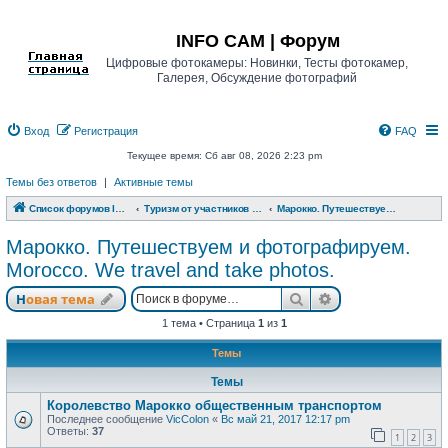
Регистрация
INFO CAM | Форум
Цифровые фотокамеры: Новинки, Тесты фотокамер,
Галерея, Обсуждение фотографий
Вход
Р
е
г
и
с
т
р
а
ц
и
я
FAQ
Текущее время: Сб авг 08, 2026 2:23 pm
Темы без ответов
|
Активные темы
Список форумов INFO CAM | Форум
Туризм от участников www.info-cam.ru
Марокко. Путешествуем и фотографируем. Morocco. We travel and take photos.
Марокко. Путешествуем и фотографируем.
Morocco. We travel and take photos.
Новая тема
Поиск
Расширенный п
Н
о
в
а
я
т
е
м
а
1 тема • Страница
1
из
1
Темы
Темы
Королевство Марокко общественным транспортом
Последнее сообщение
VicColon
«
Вс май 21, 2017 12:17 pm
Ответы:
37
1
2
3