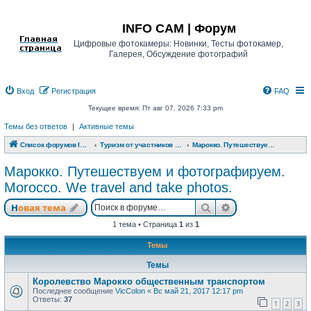
Регистрация
INFO CAM | Форум
Цифровые фотокамеры: Новинки, Тесты фотокамер,
Галерея, Обсуждение фотографий
Вход
Р
е
г
и
с
т
р
а
ц
и
я
FAQ
Текущее время: Пт авг 07, 2026 7:33 pm
Темы без ответов
|
Активные темы
Список форумов INFO CAM | Форум
Туризм от участников www.info-cam.ru
Марокко. Путешествуем и фотографируем. Morocco. We travel and take photos.
Марокко. Путешествуем и фотографируем.
Morocco. We travel and take photos.
Новая тема
Поиск
Расширенный п
Н
о
в
а
я
т
е
м
а
1 тема • Страница
1
из
1
Темы
Темы
Королевство Марокко общественным транспортом
Последнее сообщение
VicColon
«
Вс май 21, 2017 12:17 pm
Ответы:
37
1
2
3