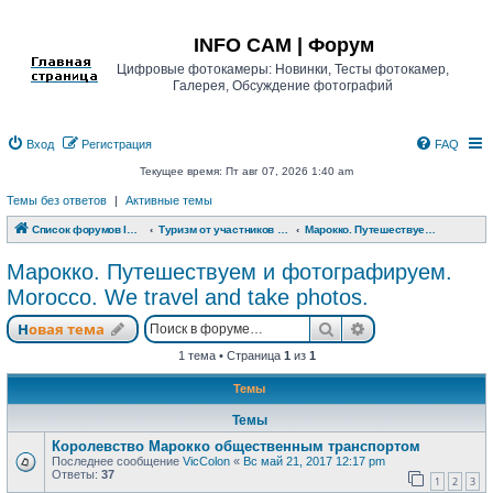
Регистрация
INFO CAM | Форум
Цифровые фотокамеры: Новинки, Тесты фотокамер,
Галерея, Обсуждение фотографий
Вход
Р
е
г
и
с
т
р
а
ц
и
я
FAQ
Текущее время: Пт авг 07, 2026 1:40 am
Темы без ответов
|
Активные темы
Список форумов INFO CAM | Форум
Туризм от участников www.info-cam.ru
Марокко. Путешествуем и фотографируем. Morocco. We travel and take photos.
Марокко. Путешествуем и фотографируем.
Morocco. We travel and take photos.
Новая тема
Поиск
Расширенный п
Н
о
в
а
я
т
е
м
а
1 тема • Страница
1
из
1
Темы
Темы
Королевство Марокко общественным транспортом
Последнее сообщение
VicColon
«
Вс май 21, 2017 12:17 pm
Ответы:
37
1
2
3