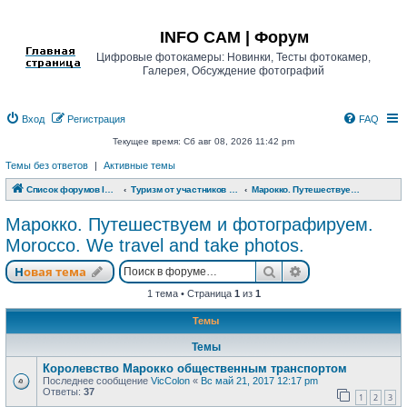
Регистрация
INFO CAM | Форум
Цифровые фотокамеры: Новинки, Тесты фотокамер,
Галерея, Обсуждение фотографий
Вход
Р
е
г
и
с
т
р
а
ц
и
я
FAQ
Текущее время: Сб авг 08, 2026 11:42 pm
Темы без ответов
|
Активные темы
Список форумов INFO CAM | Форум
Туризм от участников www.info-cam.ru
Марокко. Путешествуем и фотографируем. Morocco. We travel and take photos.
Марокко. Путешествуем и фотографируем.
Morocco. We travel and take photos.
Новая тема
Поиск
Расширенный п
Н
о
в
а
я
т
е
м
а
1 тема • Страница
1
из
1
Темы
Темы
Королевство Марокко общественным транспортом
Последнее сообщение
VicColon
«
Вс май 21, 2017 12:17 pm
Ответы:
37
1
2
3