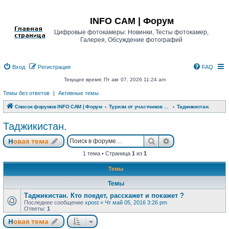
Регистрация
INFO CAM | Форум
Цифровые фотокамеры: Новинки, Тесты фотокамер,
Галерея, Обсуждение фотографий
Вход
Р
е
г
и
с
т
р
а
ц
и
я
FAQ
Текущее время: Пт авг 07, 2026 11:24 am
Темы без ответов
|
Активные темы
Список форумов INFO CAM | Форум
Туризм от участников www.info-cam.ru
Таджикистан.
Таджикистан.
Новая тема
Поиск
Расширенный п
Н
о
в
а
я
т
е
м
а
1 тема • Страница
1
из
1
Темы
Темы
Таджикистан. Кто поедет, расскажет и покажет ?
Последнее сообщение
xpost
«
Чт май 05, 2016 3:26 pm
Ответы:
1
Новая тема
Н
о
в
а
я
т
е
м
а