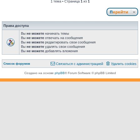
1 тема • Страница
1
из
1
Перейти
Права доступа
Вы
не можете
начинать темы
Вы
не можете
отвечать на сообщения
Вы
не можете
редактировать свои сообщения
Вы
не можете
удалять свои сообщения
Вы
не можете
добавлять вложения
Связаться с
Список форумов
С
в
я
з
а
т
ь
с
я
с
а
д
м
и
н
и
с
т
р
а
ц
и
е
й
Удалить cookies
администрацией
Создано на основе
phpBB
® Forum Software © phpBB Limited