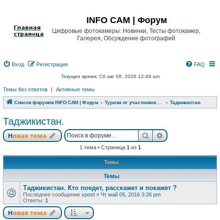
Регистрация
INFO CAM | Форум
Цифровые фотокамеры: Новинки, Тесты фотокамер,
Галерея, Обсуждение фотографий
Вход
Р
е
г
и
с
т
р
а
ц
и
я
FAQ
Текущее время: Сб авг 08, 2026 12:49 am
Темы без ответов
|
Активные темы
Список форумов INFO CAM | Форум
Туризм от участников www.info-cam.ru
Таджикистан.
Таджикистан.
Новая тема
Поиск
Расширенный п
Н
о
в
а
я
т
е
м
а
1 тема • Страница
1
из
1
Темы
Темы
Таджикистан. Кто поедет, расскажет и покажет ?
Последнее сообщение
xpost
«
Чт май 05, 2016 3:26 pm
Ответы:
1
Новая тема
Н
о
в
а
я
т
е
м
а