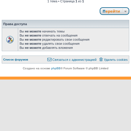
1 тема • Страница
1
из
1
Перейти
Права доступа
Вы
не можете
начинать темы
Вы
не можете
отвечать на сообщения
Вы
не можете
редактировать свои сообщения
Вы
не можете
удалять свои сообщения
Вы
не можете
добавлять вложения
Связаться с
Список форумов
С
в
я
з
а
т
ь
с
я
с
а
д
м
и
н
и
с
т
р
а
ц
и
е
й
Удалить cookies
администрацией
Создано на основе
phpBB
® Forum Software © phpBB Limited