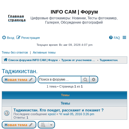
Регистрация
INFO CAM | Форум
Цифровые фотокамеры: Новинки, Тесты фотокамер,
Галерея, Обсуждение фотографий
Вход
Р
е
г
и
с
т
р
а
ц
и
я
FAQ
Текущее время: Вс авг 09, 2026 4:07 pm
Темы без ответов
|
Активные темы
Список форумов INFO CAM | Форум
Туризм от участников www.info-cam.ru
Таджикистан.
Таджикистан.
Новая тема
Поиск
Расширенный п
Н
о
в
а
я
т
е
м
а
1 тема • Страница
1
из
1
Темы
Темы
Таджикистан. Кто поедет, расскажет и покажет ?
Последнее сообщение
xpost
«
Чт май 05, 2016 3:26 pm
Ответы:
1
Новая тема
Н
о
в
а
я
т
е
м
а