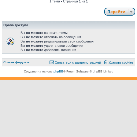
1 тема • Страница
1
из
1
Перейти
Права доступа
Вы
не можете
начинать темы
Вы
не можете
отвечать на сообщения
Вы
не можете
редактировать свои сообщения
Вы
не можете
удалять свои сообщения
Вы
не можете
добавлять вложения
Связаться с
Список форумов
С
в
я
з
а
т
ь
с
я
с
а
д
м
и
н
и
с
т
р
а
ц
и
е
й
Удалить cookies
администрацией
Создано на основе
phpBB
® Forum Software © phpBB Limited