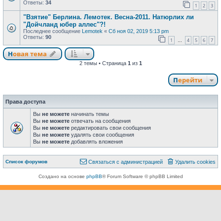
Ответы:
34
1
2
3
"Взятие" Берлина. Лемотек. Весна-2011. Натюрлих ли
"Дойчланд юбер аллес"?!
Последнее сообщение
Lemotek
«
Сб ноя 02, 2019 5:13 pm
Ответы:
90
1
4
5
6
7
…
Новая тема
Н
о
в
а
я
т
е
м
а
2 темы • Страница
1
из
1
Перейти
Права доступа
Вы
не можете
начинать темы
Вы
не можете
отвечать на сообщения
Вы
не можете
редактировать свои сообщения
Вы
не можете
удалять свои сообщения
Вы
не можете
добавлять вложения
Связаться с
Список форумов
С
в
я
з
а
т
ь
с
я
с
а
д
м
и
н
и
с
т
р
а
ц
и
е
й
Удалить cookies
администрацией
Создано на основе
phpBB
® Forum Software © phpBB Limited