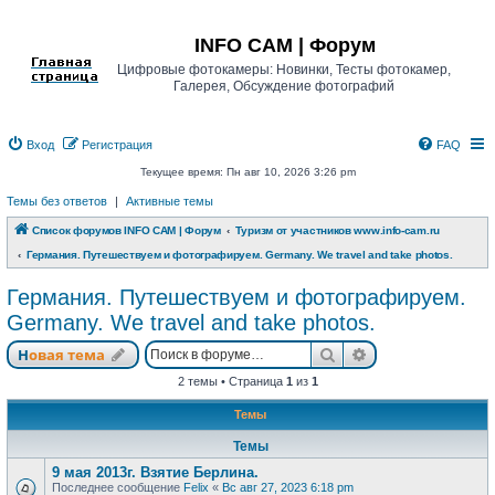
Регистрация
INFO CAM | Форум
Цифровые фотокамеры: Новинки, Тесты фотокамер,
Галерея, Обсуждение фотографий
Вход
Р
е
г
и
с
т
р
а
ц
и
я
FAQ
Текущее время: Пн авг 10, 2026 3:26 pm
Темы без ответов
|
Активные темы
Список форумов INFO CAM | Форум
Туризм от участников www.info-cam.ru
Германия. Путешествуем и фотографируем. Germany. We travel and take photos.
Германия. Путешествуем и фотографируем.
Germany. We travel and take photos.
Новая тема
Поиск
Расширенный п
Н
о
в
а
я
т
е
м
а
2 темы • Страница
1
из
1
Темы
Темы
9 мая 2013г. Взятие Берлина.
Последнее сообщение
Felix
«
Вс авг 27, 2023 6:18 pm