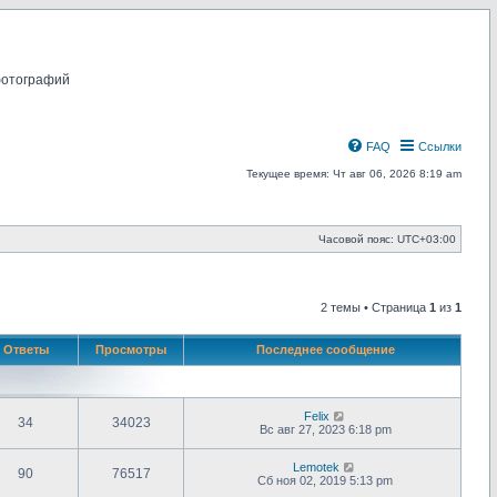
фотографий
FAQ
Ссылки
Текущее время: Чт авг 06, 2026 8:19 am
Часовой пояс:
UTC+03:00
2 темы • Страница
1
из
1
Ответы
Просмотры
Последнее сообщение
Felix
34
34023
Вс авг 27, 2023 6:18 pm
Lemotek
90
76517
Сб ноя 02, 2019 5:13 pm