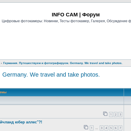
Регистрация
INFO CAM | Форум
Цифровые фотокамеры: Новинки, Тесты фотокамер, Галерея, Обсуждение 
Германия. Путешествуем и фотографируем. Germany. We travel and take photos.
ermany. We travel and take photos.
й поиск
Темы
1
2
3
ойчланд юбер аллес"?!
1
3
4
5
6
7
…