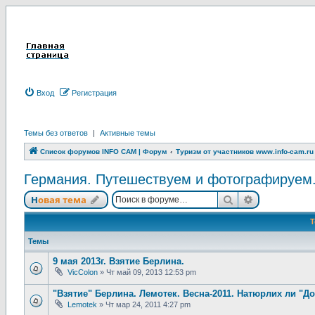
Вход
Р
е
г
и
с
т
р
а
ц
и
я
Темы без ответов
|
Активные темы
Список форумов INFO CAM | Форум
Туризм от участников www.info-cam.ru
Германия. Путешествуем и фотографируем. G
Новая тема
Поиск
Расширенны
Н
о
в
а
я
т
е
м
а
Темы
9 мая 2013г. Взятие Берлина.
VicColon
»
Чт май 09, 2013 12:53 pm
"Взятие" Берлина. Лемотек. Весна-2011. Натюрлих ли "Д
Lemotek
»
Чт мар 24, 2011 4:27 pm