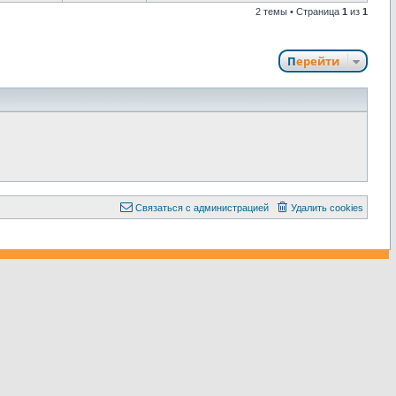
2 темы • Страница
1
из
1
Перейти
С
в
я
з
а
т
ь
с
я
с
а
д
м
и
н
и
с
т
р
а
ц
и
е
й
Удалить cookies