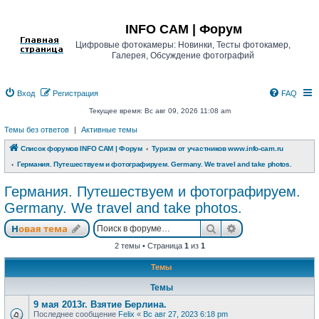
Регистрация
INFO CAM | Форум
Цифровые фотокамеры: Новинки, Тесты фотокамер,
Галерея, Обсуждение фотографий
Вход
Р
е
г
и
с
т
р
а
ц
и
я
FAQ
Текущее время: Вс авг 09, 2026 11:08 am
Темы без ответов
|
Активные темы
Список форумов INFO CAM | Форум
Туризм от участников www.info-cam.ru
Германия. Путешествуем и фотографируем. Germany. We travel and take photos.
Германия. Путешествуем и фотографируем.
Germany. We travel and take photos.
Новая тема
Поиск
Расширенный п
Н
о
в
а
я
т
е
м
а
2 темы • Страница
1
из
1
Темы
Темы
9 мая 2013г. Взятие Берлина.
Последнее сообщение
Felix
«
Вс авг 27, 2023 6:18 pm