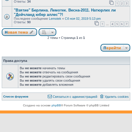
Ответы:
34
1
2
3
"Взятие" Берлина. Лемотек. Весна-2011. Натюрлих ли
"Дойчланд юбер аллес"?!
Последнее сообщение
Lemotek
«
Сб ноя 02, 2019 5:13 pm
Ответы:
90
1
4
5
6
7
…
Новая тема
Н
о
в
а
я
т
е
м
а
2 темы • Страница
1
из
1
Перейти
Права доступа
Вы
не можете
начинать темы
Вы
не можете
отвечать на сообщения
Вы
не можете
редактировать свои сообщения
Вы
не можете
удалять свои сообщения
Вы
не можете
добавлять вложения
Связаться с
Список форумов
С
в
я
з
а
т
ь
с
я
с
а
д
м
и
н
и
с
т
р
а
ц
и
е
й
Удалить cookies
администрацией
Создано на основе
phpBB
® Forum Software © phpBB Limited