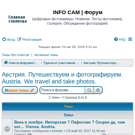
Регистрация
INFO CAM | Форум
Цифровые фотокамеры: Новинки, Тесты фотокамер,
Галерея, Обсуждение фотографий
Вход
Р
е
г
и
с
т
р
а
ц
и
я
FAQ
Текущее время: Сб авг 08, 2026 8:10 am
Темы без ответов
|
Активные темы
Список форумов INFO CAM | Форум
Туризм от участников www.info-cam.ru
Австрия. Путешествуем и фотографируем. Austria. We travel and take photos.
Австрия. Путешествуем и фотографируем.
Austria. We travel and take photos.
Новая тема
Поиск
Расширенный п
Н
о
в
а
я
т
е
м
а
2 темы • Страница
1
из
1
Темы
Темы
Вена в ноябре. Имперская ? Пафосная ? Скорее да, чем
нет… Vienna. Austria.
Последнее сообщение
Lemotek
«
Сб май 20, 2017 11:44 am
Ответы:
64