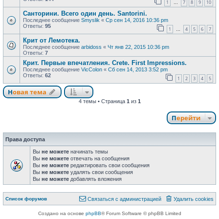
1
7
8
9
10
…
Санторини. Всего один день. Santorini.
Последнее сообщение
Smyslik
«
Ср сен 14, 2016 10:36 pm
Ответы:
95
1
4
5
6
7
…
Крит от Лемотека.
Последнее сообщение
arbidoss
«
Чт янв 22, 2015 10:36 pm
Ответы:
7
Крит. Первые впечатления. Crete. First Impressions.
Последнее сообщение
VicColon
«
Сб сен 14, 2013 3:52 pm
Ответы:
62
1
2
3
4
5
Новая тема
Н
о
в
а
я
т
е
м
а
4 темы • Страница
1
из
1
Перейти
Права доступа
Вы
не можете
начинать темы
Вы
не можете
отвечать на сообщения
Вы
не можете
редактировать свои сообщения
Вы
не можете
удалять свои сообщения
Вы
не можете
добавлять вложения
Связаться с
Список форумов
С
в
я
з
а
т
ь
с
я
с
а
д
м
и
н
и
с
т
р
а
ц
и
е
й
Удалить cookies
администрацией
Создано на основе
phpBB
® Forum Software © phpBB Limited