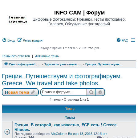
Регистрация
INFO CAM | Форум
Цифровые фотокамеры: Новинки, Тесты фотокамер,
Галерея, Обсуждение фотографий
Вход
Р
е
г
и
с
т
р
а
ц
и
я
FAQ
Текущее время: Пт авг 07, 2026 7:55 pm
Темы без ответов
|
Активные темы
Список форумов INFO CAM | Форум
Туризм от участников www.info-cam.ru
Греция. Путешествуем и фотографируем. Greece. We travel and take photos.
Греция. Путешествуем и фотографируем.
Greece. We travel and take photos.
Новая тема
Поиск
Расширенный п
Н
о
в
а
я
т
е
м
а
4 темы • Страница
1
из
1
Темы
Темы
Греция. В которой, как известно, ВСЕ есть ! Greece.
Rhodes.
Последнее сообщение
VicColon
«
Вс сен 18, 2016 12:13 pm
Ответы:
144