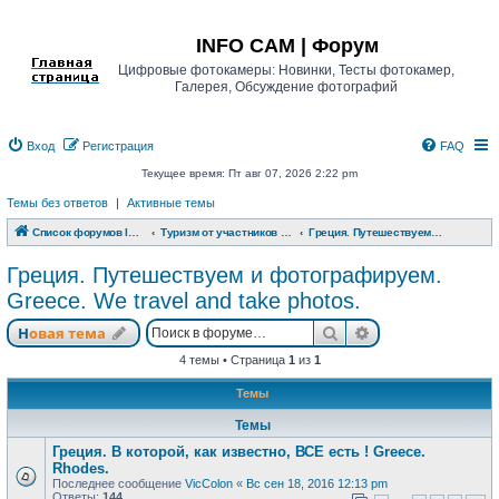
Регистрация
INFO CAM | Форум
Цифровые фотокамеры: Новинки, Тесты фотокамер,
Галерея, Обсуждение фотографий
Вход
Р
е
г
и
с
т
р
а
ц
и
я
FAQ
Текущее время: Пт авг 07, 2026 2:22 pm
Темы без ответов
|
Активные темы
Список форумов INFO CAM | Форум
Туризм от участников www.info-cam.ru
Греция. Путешествуем и фотографируем. Greece. We travel and take photos.
Греция. Путешествуем и фотографируем.
Greece. We travel and take photos.
Новая тема
Поиск
Расширенный п
Н
о
в
а
я
т
е
м
а
4 темы • Страница
1
из
1
Темы
Темы
Греция. В которой, как известно, ВСЕ есть ! Greece.
Rhodes.
Последнее сообщение
VicColon
«
Вс сен 18, 2016 12:13 pm
Ответы:
144