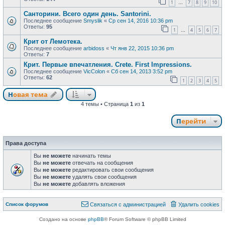
1
7
8
9
10
…
Санторини. Всего один день. Santorini.
Последнее сообщение
Smyslik
«
Ср сен 14, 2016 10:36 pm
Ответы:
95
1
4
5
6
7
…
Крит от Лемотека.
Последнее сообщение
arbidoss
«
Чт янв 22, 2015 10:36 pm
Ответы:
7
Крит. Первые впечатления. Crete. First Impressions.
Последнее сообщение
VicColon
«
Сб сен 14, 2013 3:52 pm
Ответы:
62
1
2
3
4
5
Новая тема
Н
о
в
а
я
т
е
м
а
4 темы • Страница
1
из
1
Перейти
Права доступа
Вы
не можете
начинать темы
Вы
не можете
отвечать на сообщения
Вы
не можете
редактировать свои сообщения
Вы
не можете
удалять свои сообщения
Вы
не можете
добавлять вложения
Связаться с
Список форумов
С
в
я
з
а
т
ь
с
я
с
а
д
м
и
н
и
с
т
р
а
ц
и
е
й
Удалить cookies
администрацией
Создано на основе
phpBB
® Forum Software © phpBB Limited