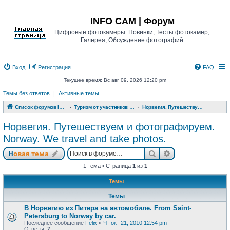
Регистрация
INFO CAM | Форум
Цифровые фотокамеры: Новинки, Тесты фотокамер,
Галерея, Обсуждение фотографий
Вход
Р
е
г
и
с
т
р
а
ц
и
я
FAQ
Текущее время: Вс авг 09, 2026 12:20 pm
Темы без ответов
|
Активные темы
Список форумов INFO CAM | Форум
Туризм от участников www.info-cam.ru
Норвегия. Путешествуем и фотографируем. Norway. We travel and take photos.
Норвегия. Путешествуем и фотографируем.
Norway. We travel and take photos.
Новая тема
Поиск
Расширенный п
Н
о
в
а
я
т
е
м
а
1 тема • Страница
1
из
1
Темы
Темы
В Норвегию из Питера на автомобиле. From Saint-
Petersburg to Norway by car.
Последнее сообщение
Felix
«
Чт окт 21, 2010 12:54 pm
Ответы:
7