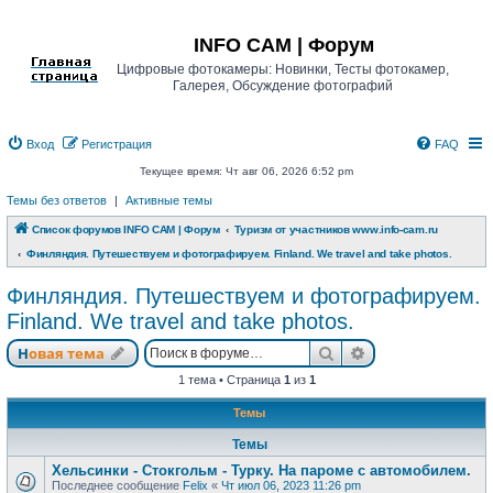
Регистрация
INFO CAM | Форум
Цифровые фотокамеры: Новинки, Тесты фотокамер,
Галерея, Обсуждение фотографий
Вход
Р
е
г
и
с
т
р
а
ц
и
я
FAQ
Текущее время: Чт авг 06, 2026 6:52 pm
Темы без ответов
|
Активные темы
Список форумов INFO CAM | Форум
Туризм от участников www.info-cam.ru
Финляндия. Путешествуем и фотографируем. Finland. We travel and take photos.
Финляндия. Путешествуем и фотографируем.
Finland. We travel and take photos.
Новая тема
Поиск
Расширенный п
Н
о
в
а
я
т
е
м
а
1 тема • Страница
1
из
1
Темы
Темы
Хельсинки - Стокгольм - Турку. На пароме с автомобилем.
Последнее сообщение
Felix
«
Чт июл 06, 2023 11:26 pm