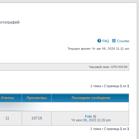
фотографий
FAQ
Ссылки
Текущее время: Чт авг 06, 2026 11:11 am
Часовой пояс:
UTC+03:00
1 тема • Страница
1
из
1
Ответы
Просмотры
Последнее сообщение
Felix
11
19716
Чт июл 06, 2023 11:26 pm
1 тема • Страница
1
из
1