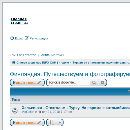
Вход
Р
е
г
и
с
т
р
а
ц
и
я
Темы без ответов
|
Активные темы
Список форумов INFO CAM | Форум
Туризм от участников www.info-cam.ru
Финляндия. Путешествуем и фотографируем. 
Новая тема
Поиск
Расширенны
Н
о
в
а
я
т
е
м
а
Темы
Хельсинки - Стокгольм - Турку. На пароме с автомобиле
VicColon
»
Чт окт 21, 2010 7:17 pm
Новая тема
Н
о
в
а
я
т
е
м
а