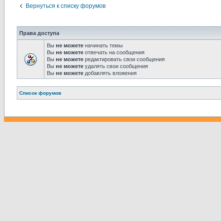
Вернуться к списку форумов
Права доступа
Вы
не можете
начинать темы
Вы
не можете
отвечать на сообщения
Вы
не можете
редактировать свои сообщения
Вы
не можете
удалять свои сообщения
Вы
не можете
добавлять вложения
Связаться с
Список форумов
администрацией