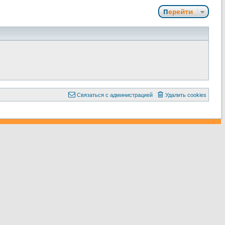
Перейти
С
в
я
з
а
т
ь
с
я
с
а
д
м
и
н
и
с
т
р
а
ц
и
е
й
Удалить cookies