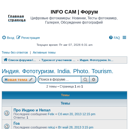
Регистрация
INFO CAM | Форум
Цифровые фотокамеры: Новинки, Тесты фотокамер,
Галерея, Обсуждение фотографий
Вход
Р
е
г
и
с
т
р
а
ц
и
я
FAQ
Текущее время: Пт авг 07, 2026 6:31 am
Темы без ответов
|
Активные темы
Список форумов INFO CAM | Форум
Туризм от участников www.info-cam.ru
Индия. Фототуризм. India. Photo. Tourism.
Индия. Фототуризм. India. Photo. Tourism.
Новая тема
Поиск
Расширенный п
Н
о
в
а
я
т
е
м
а
2 темы • Страница
1
из
1
Темы
Темы
Про Индию и Непал
Последнее сообщение
Felix
«
Сб июл 20, 2013 12:15 pm
Ответы:
1
Гоа
Последнее сообщение
rekyj
«
Вт май 28, 2013 3:15 pm