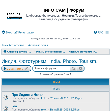
Регистрация
INFO CAM | Форум
Цифровые фотокамеры: Новинки, Тесты фотокамер,
Галерея, Обсуждение фотографий
Вход
Р
е
г
и
с
т
р
а
ц
и
я
FAQ
Текущее время: Чт авг 06, 2026 10:41 am
Темы без ответов
|
Активные темы
Список форумов INFO CAM | Форум
Туризм от участников www.info-cam.ru
Индия. Фототуризм. India. Photo. Tourism.
Индия. Фототуризм. India. Photo. Tourism.
Новая тема
Поиск
Расширенный п
Н
о
в
а
я
т
е
м
а
2 темы • Страница
1
из
1
Темы
Темы
Про Индию и Непал
Последнее сообщение
Felix
«
Сб июл 20, 2013 12:15 pm
Ответы:
1
Гоа
Последнее сообщение
rekyj
«
Вт май 28, 2013 3:15 pm