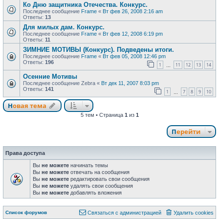
Ко Дню защитника Отечества. Конкурс.
Последнее сообщение
Frame
«
Вт фев 26, 2008 2:16 am
Ответы:
13
Для милых дам. Конкурс.
Последнее сообщение
Frame
«
Вт фев 12, 2008 6:19 pm
Ответы:
11
ЗИМНИЕ МОТИВЫ (Конкурс). Подведены итоги.
Последнее сообщение
Frame
«
Вт фев 05, 2008 12:46 pm
Ответы:
196
1
11
12
13
14
…
Осенние Мотивы
Последнее сообщение
Zebra
«
Вт дек 11, 2007 8:03 pm
Ответы:
141
1
7
8
9
10
…
Новая тема
Н
о
в
а
я
т
е
м
а
5 тем • Страница
1
из
1
Перейти
Права доступа
Вы
не можете
начинать темы
Вы
не можете
отвечать на сообщения
Вы
не можете
редактировать свои сообщения
Вы
не можете
удалять свои сообщения
Вы
не можете
добавлять вложения
Связаться с
Список форумов
С
в
я
з
а
т
ь
с
я
с
а
д
м
и
н
и
с
т
р
а
ц
и
е
й
Удалить cookies