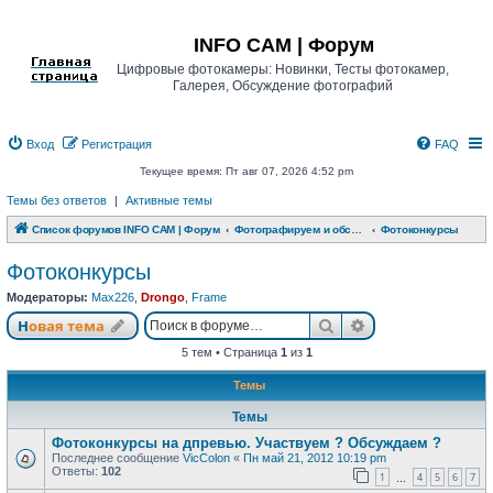
Регистрация
INFO CAM | Форум
Цифровые фотокамеры: Новинки, Тесты фотокамер,
Галерея, Обсуждение фотографий
Вход
Р
е
г
и
с
т
р
а
ц
и
я
FAQ
Текущее время: Пт авг 07, 2026 4:52 pm
Темы без ответов
|
Активные темы
Список форумов INFO CAM | Форум
Фотографируем и обсуждаем
Фотоконкурсы
Фотоконкурсы
Модераторы:
Max226
,
Drongo
,
Frame
Новая тема
Поиск
Расширенный п
Н
о
в
а
я
т
е
м
а
5 тем • Страница
1
из
1
Темы
Темы
Фотоконкурсы на дпревью. Участвуем ? Обсуждаем ?
Последнее сообщение
VicColon
«
Пн май 21, 2012 10:19 pm
Ответы:
102
1
4
5
6
7
…