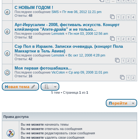
1
4
5
6
7
…
С НОВЫМ ГОДОМ !
Последнее сообщение
SMS
«
Пт янв 06, 2012 11:21 pm
Ответы:
48
1
2
3
4
Арт-Иерусалим - 2008, фестиваль искусств. Концерт
кляйзмеров "Агите-драйв" и не только...
Последнее сообщение
Lemotek
«
Пн ноя 03, 2008 12:56 am
Ответы:
52
1
2
3
4
Сэр Пол в Израиле. Записки очевидца. (концерт Пола
Маккартни в Тель Авиве)
Последнее сообщение
Lemotek
«
Вс окт 12, 2008 4:28 pm
Ответы:
42
1
2
3
Моя первая фотошабашка...
Последнее сообщение
VicColon
«
Ср апр 09, 2008 11:01 pm
Ответы:
16
1
2
Новая тема
Н
о
в
а
я
т
е
м
а
5 тем • Страница
1
из
1
Перейти
Права доступа
Вы
не можете
начинать темы
Вы
не можете
отвечать на сообщения
Вы
не можете
редактировать свои сообщения
Вы
не можете
удалять свои сообщения