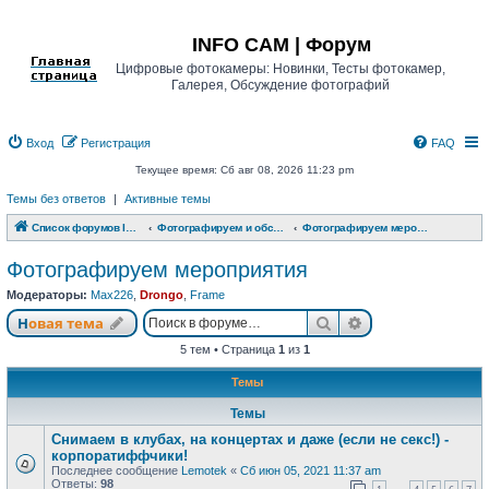
Регистрация
INFO CAM | Форум
Цифровые фотокамеры: Новинки, Тесты фотокамер,
Галерея, Обсуждение фотографий
Вход
Р
е
г
и
с
т
р
а
ц
и
я
FAQ
Текущее время: Сб авг 08, 2026 11:23 pm
Темы без ответов
|
Активные темы
Список форумов INFO CAM | Форум
Фотографируем и обсуждаем
Фотографируем мероприятия
Фотографируем мероприятия
Модераторы:
Max226
,
Drongo
,
Frame
Новая тема
Поиск
Расширенный п
Н
о
в
а
я
т
е
м
а
5 тем • Страница
1
из
1
Темы
Темы
Снимаем в клубах, на концертах и даже (если не секс!) -
корпоратиффчики!
Последнее сообщение
Lemotek
«
Сб июн 05, 2021 11:37 am
Ответы:
98