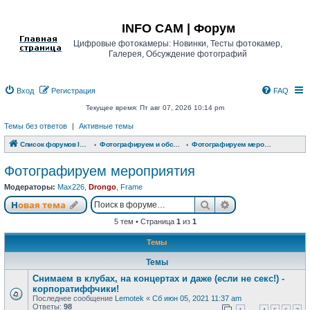
Регистрация
INFO CAM | Форум
Цифровые фотокамеры: Новинки, Тесты фотокамер,
Галерея, Обсуждение фотографий
Вход
Р
е
г
и
с
т
р
а
ц
и
я
FAQ
Текущее время: Пт авг 07, 2026 10:14 pm
Темы без ответов
|
Активные темы
Список форумов INFO CAM | Форум
Фотографируем и обсуждаем
Фотографируем мероприятия
Фотографируем мероприятия
Модераторы:
Max226
,
Drongo
,
Frame
Новая тема
Поиск
Расширенный п
Н
о
в
а
я
т
е
м
а
5 тем • Страница
1
из
1
Темы
Темы
Снимаем в клубах, на концертах и даже (если не секс!) -
корпоратиффчики!
Последнее сообщение
Lemotek
«
Сб июн 05, 2021 11:37 am
Ответы:
98