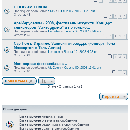
1
4
5
6
7
…
С НОВЫМ ГОДОМ !
Последнее сообщение
SMS
«
Пт янв 06, 2012 11:21 pm
Ответы:
48
1
2
3
4
Арт-Иерусалим - 2008, фестиваль искусств. Концерт
кляйзмеров "Агите-драйв" и не только...
Последнее сообщение
Lemotek
«
Пн ноя 03, 2008 12:56 am
Ответы:
52
1
2
3
4
Сэр Пол в Израиле. Записки очевидца. (концерт Пола
Маккартни в Тель Авиве)
Последнее сообщение
Lemotek
«
Вс окт 12, 2008 4:28 pm
Ответы:
42
1
2
3
Моя первая фотошабашка...
Последнее сообщение
VicColon
«
Ср апр 09, 2008 11:01 pm
Ответы:
16
1
2
Новая тема
Н
о
в
а
я
т
е
м
а
5 тем • Страница
1
из
1
Перейти
Права доступа
Вы
не можете
начинать темы
Вы
не можете
отвечать на сообщения
Вы
не можете
редактировать свои сообщения
Вы
не можете
удалять свои сообщения