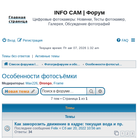
Регистрация
INFO CAM | Форум
Цифровые фотокамеры: Новинки, Тесты фотокамер,
Галерея, Обсуждение фотографий
Вход
Р
е
г
и
с
т
р
а
ц
и
я
FAQ
Текущее время: Пт авг 07, 2026 1:32 am
Темы без ответов
|
Активные темы
Список форумов INFO CAM | Форум
Фотографируем и обсуждаем
Особенности фотосъёмки
Особенности фотосъёмки
Модераторы:
Max226
,
Drongo
,
Frame
Новая тема
Поиск
Расширенный п
Н
о
в
а
я
т
е
м
а
7 тем • Страница
1
из
1
Темы
Темы
Как заморозить движение в кадре: текущая вода и пр.
Последнее сообщение
Felix
«
Сб авг 20, 2022 10:56 am
Ответы:
34
1
2
3