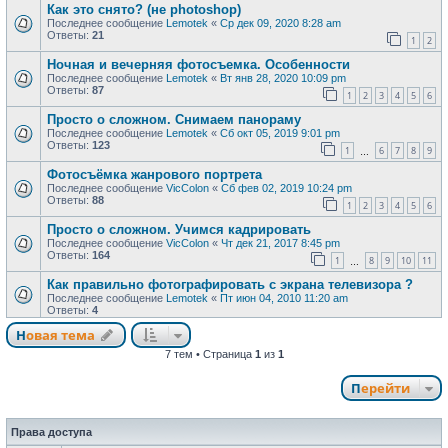
Как это снято? (не photoshop)
Последнее сообщение
Lemotek
«
Ср дек 09, 2020 8:28 am
Ответы:
21
1
2
Ночная и вечерняя фотосъемка. Особенности
Последнее сообщение
Lemotek
«
Вт янв 28, 2020 10:09 pm
Ответы:
87
1
2
3
4
5
6
Просто о сложном. Снимаем панораму
Последнее сообщение
Lemotek
«
Сб окт 05, 2019 9:01 pm
Ответы:
123
1
6
7
8
9
…
Фотосъёмка жанрового портрета
Последнее сообщение
VicColon
«
Сб фев 02, 2019 10:24 pm
Ответы:
88
1
2
3
4
5
6
Просто о сложном. Учимся кадрировать
Последнее сообщение
VicColon
«
Чт дек 21, 2017 8:45 pm
Ответы:
164
1
8
9
10
11
…
Как правильно фотографировать с экрана телевизора ?
Последнее сообщение
Lemotek
«
Пт июн 04, 2010 11:20 am
Ответы:
4
Новая тема
Н
о
в
а
я
т
е
м
а
7 тем • Страница
1
из
1
Перейти
Права доступа