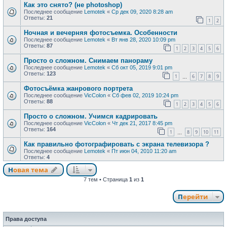
Как это снято? (не photoshop)
Последнее сообщение
Lemotek
«
Ср дек 09, 2020 8:28 am
Ответы:
21
1
2
Ночная и вечерняя фотосъемка. Особенности
Последнее сообщение
Lemotek
«
Вт янв 28, 2020 10:09 pm
Ответы:
87
1
2
3
4
5
6
Просто о сложном. Снимаем панораму
Последнее сообщение
Lemotek
«
Сб окт 05, 2019 9:01 pm
Ответы:
123
1
6
7
8
9
…
Фотосъёмка жанрового портрета
Последнее сообщение
VicColon
«
Сб фев 02, 2019 10:24 pm
Ответы:
88
1
2
3
4
5
6
Просто о сложном. Учимся кадрировать
Последнее сообщение
VicColon
«
Чт дек 21, 2017 8:45 pm
Ответы:
164
1
8
9
10
11
…
Как правильно фотографировать с экрана телевизора ?
Последнее сообщение
Lemotek
«
Пт июн 04, 2010 11:20 am
Ответы:
4
Новая тема
Н
о
в
а
я
т
е
м
а
7 тем • Страница
1
из
1
Перейти
Права доступа