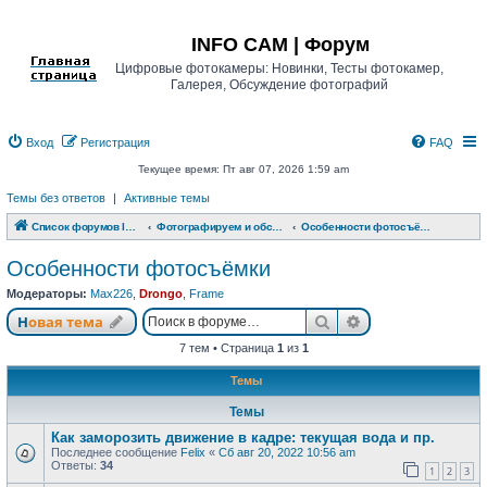
Регистрация
INFO CAM | Форум
Цифровые фотокамеры: Новинки, Тесты фотокамер,
Галерея, Обсуждение фотографий
Вход
Р
е
г
и
с
т
р
а
ц
и
я
FAQ
Текущее время: Пт авг 07, 2026 1:59 am
Темы без ответов
|
Активные темы
Список форумов INFO CAM | Форум
Фотографируем и обсуждаем
Особенности фотосъёмки
Особенности фотосъёмки
Модераторы:
Max226
,
Drongo
,
Frame
Новая тема
Поиск
Расширенный п
Н
о
в
а
я
т
е
м
а
7 тем • Страница
1
из
1
Темы
Темы
Как заморозить движение в кадре: текущая вода и пр.
Последнее сообщение
Felix
«
Сб авг 20, 2022 10:56 am
Ответы:
34
1
2
3