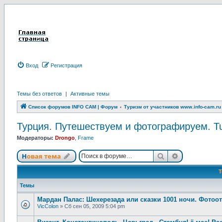
Вход
Р
е
г
и
с
т
р
а
ц
и
я
Темы без ответов
|
Активные темы
Список форумов INFO CAM | Форум
Туризм от участников www.info-cam.ru
Турция. Путешествуем и фотографируем. Turk
Модераторы:
Drongo
,
Frame
Новая тема
Поиск
Расширенны
Н
о
в
а
я
т
е
м
а
Темы
Мардан Палас: Шехерезада или сказки 1001 ночи. Фотоотч
VicColon
»
Сб сен 05, 2009 5:04 pm