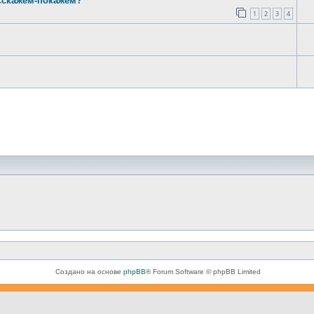
асскажем-покажем?
1
2
3
4
Создано на основе
phpBB
® Forum Software © phpBB Limited