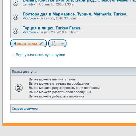
Визант, Константинополь, Царьград...Стамбул! ё-мае! Р
Lemotek
»
Сб янв 16, 2010 1:33 am
Полтора дня в Мармарисе. Турция. Marmaris. Turkey.
VicColon
»
Вт сен 21, 2010 3:43 pm
Турция в лицах. Turkey Faces.
VicColon
»
Вт июл 20, 2010 10:16 am
Новая тема
Н
о
в
а
я
т
е
м
а
Вернуться к списку форумов
Права доступа
Вы
не можете
начинать темы
Вы
не можете
отвечать на сообщения
Вы
не можете
редактировать свои сообщения
Вы
не можете
удалять свои сообщения
Вы
не можете
добавлять вложения
Связаться с
Список форумов
администрацией