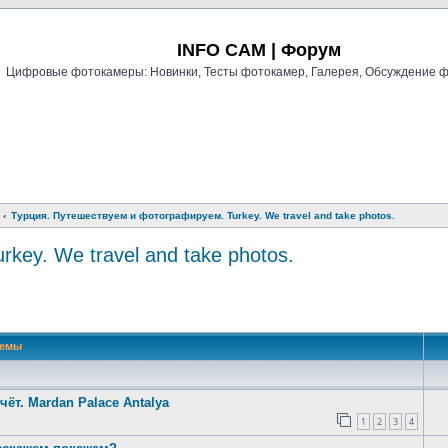
Регистрация
INFO CAM | Форум
Цифровые фотокамеры: Новинки, Тесты фотокамер, Галерея, Обсуждение 
Турция. Путешествуем и фотографируем. Turkey. We travel and take photos.
ey. We travel and take photos.
й поиск
Темы
ёт. Mardan Palace Antalya
1
2
3
4