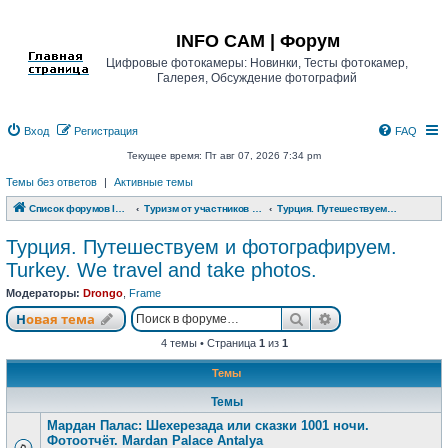
Регистрация
INFO CAM | Форум
Цифровые фотокамеры: Новинки, Тесты фотокамер,
Галерея, Обсуждение фотографий
Вход
Р
е
г
и
с
т
р
а
ц
и
я
FAQ
Текущее время: Пт авг 07, 2026 7:34 pm
Темы без ответов
|
Активные темы
Список форумов INFO CAM | Форум
Туризм от участников www.info-cam.ru
Турция. Путешествуем и фотографируем. Turkey. We travel and take photos.
Турция. Путешествуем и фотографируем.
Turkey. We travel and take photos.
Модераторы:
Drongo
,
Frame
Новая тема
Поиск
Расширенный п
Н
о
в
а
я
т
е
м
а
4 темы • Страница
1
из
1
Темы
Темы
Мардан Палас: Шехерезада или сказки 1001 ночи.
Фотоотчёт. Mardan Palace Antalya