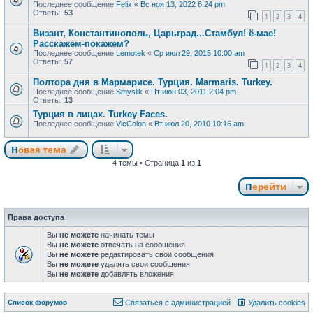
Последнее сообщение
Felix
«
Вс ноя 13, 2022 6:24 pm
Ответы:
53
1
2
3
4
Визант, Константинополь, Царьград...Стамбул! ё-мае!
Расскажем-покажем?
Последнее сообщение
Lemotek
«
Ср июл 29, 2015 10:00 am
Ответы:
57
1
2
3
4
Полтора дня в Мармарисе. Турция. Marmaris. Turkey.
Последнее сообщение
Smyslik
«
Пт июн 03, 2011 2:04 pm
Ответы:
13
Турция в лицах. Turkey Faces.
Последнее сообщение
VicColon
«
Вт июл 20, 2010 10:16 am
Новая тема
Н
о
в
а
я
т
е
м
а
4 темы • Страница
1
из
1
Перейти
Права доступа
Вы
не можете
начинать темы
Вы
не можете
отвечать на сообщения
Вы
не можете
редактировать свои сообщения
Вы
не можете
удалять свои сообщения
Вы
не можете
добавлять вложения
Связаться с
Список форумов
С
в
я
з
а
т
ь
с
я
с
а
д
м
и
н
и
с
т
р
а
ц
и
е
й
Удалить cookies