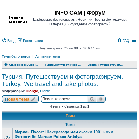
Регистрация
INFO CAM | Форум
Цифровые фотокамеры: Новинки, Тесты фотокамер,
Галерея, Обсуждение фотографий
Вход
Р
е
г
и
с
т
р
а
ц
и
я
FAQ
Текущее время: Сб авг 08, 2026 6:24 am
Темы без ответов
|
Активные темы
Список форумов INFO CAM | Форум
Туризм от участников www.info-cam.ru
Турция. Путешествуем и фотографируем. Turkey. We travel and take photos.
Турция. Путешествуем и фотографируем.
Turkey. We travel and take photos.
Модераторы:
Drongo
,
Frame
Новая тема
Поиск
Расширенный п
Н
о
в
а
я
т
е
м
а
4 темы • Страница
1
из
1
Темы
Темы
Мардан Палас: Шехерезада или сказки 1001 ночи.
Фотоотчёт. Mardan Palace Antalya