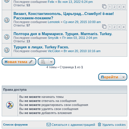
Последнее сообщение
Felix
«
Вс ноя 13, 2022 6:24 pm
Ответы:
53
1
2
3
4
Визант, Константинополь, Царьград...Стамбул! ё-мае!
Расскажем-покажем?
Последнее сообщение
Lemotek
«
Ср июл 29, 2015 10:00 am
Ответы:
57
1
2
3
4
Полтора дня в Мармарисе. Турция. Marmaris. Turkey.
Последнее сообщение
Smyslik
«
Пт июн 03, 2011 2:04 pm
Ответы:
13
Турция в лицах. Turkey Faces.
Последнее сообщение
VicColon
«
Вт июл 20, 2010 10:16 am
Новая тема
Н
о
в
а
я
т
е
м
а
4 темы • Страница
1
из
1
Перейти
Права доступа
Вы
не можете
начинать темы
Вы
не можете
отвечать на сообщения
Вы
не можете
редактировать свои сообщения
Вы
не можете
удалять свои сообщения
Вы
не можете
добавлять вложения
Связаться с
Список форумов
С
в
я
з
а
т
ь
с
я
с
а
д
м
и
н
и
с
т
р
а
ц
и
е
й
Удалить cookies