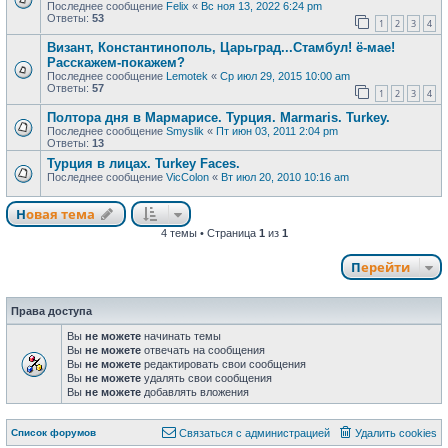
Последнее сообщение
Felix
«
Вс ноя 13, 2022 6:24 pm
Ответы:
53
1
2
3
4
Визант, Константинополь, Царьград...Стамбул! ё-мае!
Расскажем-покажем?
Последнее сообщение
Lemotek
«
Ср июл 29, 2015 10:00 am
Ответы:
57
1
2
3
4
Полтора дня в Мармарисе. Турция. Marmaris. Turkey.
Последнее сообщение
Smyslik
«
Пт июн 03, 2011 2:04 pm
Ответы:
13
Турция в лицах. Turkey Faces.
Последнее сообщение
VicColon
«
Вт июл 20, 2010 10:16 am
Новая тема
Н
о
в
а
я
т
е
м
а
4 темы • Страница
1
из
1
Перейти
Права доступа
Вы
не можете
начинать темы
Вы
не можете
отвечать на сообщения
Вы
не можете
редактировать свои сообщения
Вы
не можете
удалять свои сообщения
Вы
не можете
добавлять вложения
Связаться с
Список форумов
С
в
я
з
а
т
ь
с
я
с
а
д
м
и
н
и
с
т
р
а
ц
и
е
й
Удалить cookies