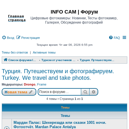
Регистрация
INFO CAM | Форум
Цифровые фотокамеры: Новинки, Тесты фотокамер,
Галерея, Обсуждение фотографий
Вход
Р
е
г
и
с
т
р
а
ц
и
я
FAQ
Текущее время: Чт авг 06, 2026 6:55 pm
Темы без ответов
|
Активные темы
Список форумов INFO CAM | Форум
Туризм от участников www.info-cam.ru
Турция. Путешествуем и фотографируем. Turkey. We travel and take photos.
Турция. Путешествуем и фотографируем.
Turkey. We travel and take photos.
Модераторы:
Drongo
,
Frame
Новая тема
Поиск
Расширенный п
Н
о
в
а
я
т
е
м
а
4 темы • Страница
1
из
1
Темы
Темы
Мардан Палас: Шехерезада или сказки 1001 ночи.
Фотоотчёт. Mardan Palace Antalya