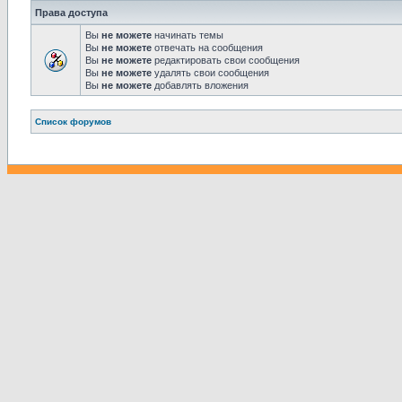
Права доступа
Вы
не можете
начинать темы
Вы
не можете
отвечать на сообщения
Вы
не можете
редактировать свои сообщения
Вы
не можете
удалять свои сообщения
Вы
не можете
добавлять вложения
Связаться с
Список форумов
администрацией