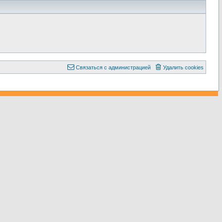
С
в
я
з
а
т
ь
с
я
с
а
д
м
и
н
и
с
т
р
а
ц
и
е
й
Удалить cookies