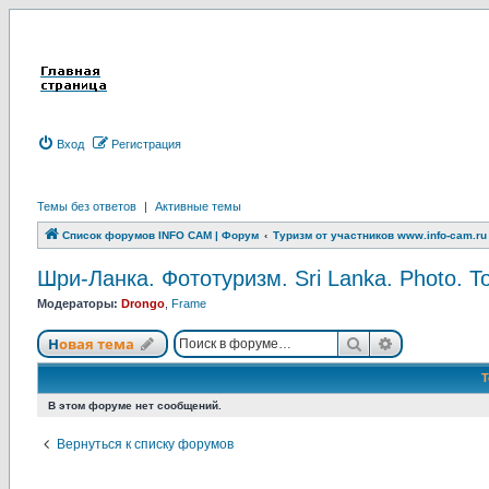
Вход
Р
е
г
и
с
т
р
а
ц
и
я
Темы без ответов
|
Активные темы
Список форумов INFO CAM | Форум
Туризм от участников www.info-cam.ru
Шри-Ланка. Фототуризм. Sri Lanka. Photo. T
Модераторы:
Drongo
,
Frame
Новая тема
Поиск
Расширенны
Н
о
в
а
я
т
е
м
а
В этом форуме нет сообщений.
Вернуться к списку форумов