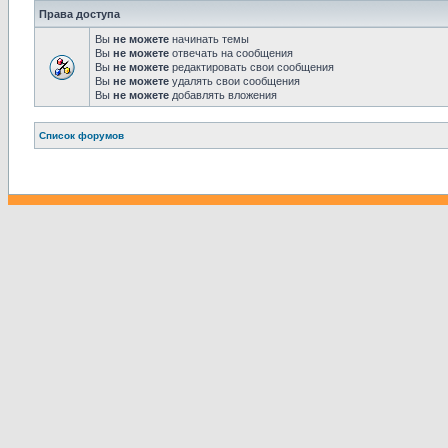
Права доступа
Вы
не можете
начинать темы
Вы
не можете
отвечать на сообщения
Вы
не можете
редактировать свои сообщения
Вы
не можете
удалять свои сообщения
Вы
не можете
добавлять вложения
Связаться с
Список форумов
администрацией