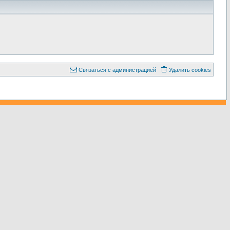
С
в
я
з
а
т
ь
с
я
с
а
д
м
и
н
и
с
т
р
а
ц
и
е
й
Удалить cookies