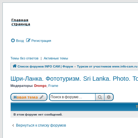
Вход
Р
е
г
и
с
т
р
а
ц
и
я
Темы без ответов
|
Активные темы
Список форумов INFO CAM | Форум
Туризм от участников www.info-cam.ru
Шри-Ланка. Фототуризм. Sri Lanka. Photo. T
Модераторы:
Drongo
,
Frame
Новая тема
Поиск
Расширенны
Н
о
в
а
я
т
е
м
а
В этом форуме нет сообщений.
Вернуться к списку форумов