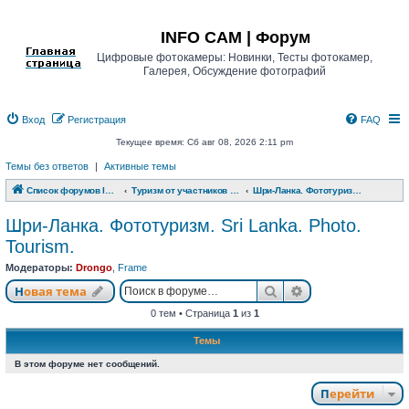
Регистрация
INFO CAM | Форум
Цифровые фотокамеры: Новинки, Тесты фотокамер,
Галерея, Обсуждение фотографий
Вход
Р
е
г
и
с
т
р
а
ц
и
я
FAQ
Текущее время: Сб авг 08, 2026 2:11 pm
Темы без ответов
|
Активные темы
Список форумов INFO CAM | Форум
Туризм от участников www.info-cam.ru
Шри-Ланка. Фототуризм. Sri Lanka. Photo. Tourism.
Шри-Ланка. Фототуризм. Sri Lanka. Photo.
Tourism.
Модераторы:
Drongo
,
Frame
Новая тема
Поиск
Расширенный п
Н
о
в
а
я
т
е
м
а
0 тем • Страница
1
из
1
Темы
В этом форуме нет сообщений.
Перейти