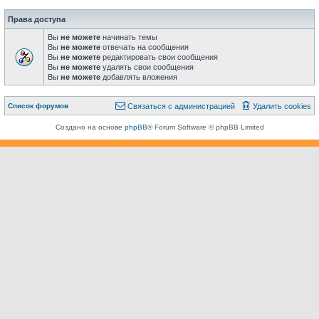
Права доступа
Вы
не можете
начинать темы
Вы
не можете
отвечать на сообщения
Вы
не можете
редактировать свои сообщения
Вы
не можете
удалять свои сообщения
Вы
не можете
добавлять вложения
Связаться с
Список форумов
С
в
я
з
а
т
ь
с
я
с
а
д
м
и
н
и
с
т
р
а
ц
и
е
й
Удалить cookies
администрацией
Создано на основе
phpBB
® Forum Software © phpBB Limited