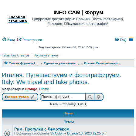
Регистрация
INFO CAM | Форум
Цифровые фотокамеры: Новинки, Тесты фотокамер,
Галерея, Обсуждение фотографий
Вход
Р
е
г
и
с
т
р
а
ц
и
я
FAQ
Текущее время: Сб авг 08, 2026 7:39 pm
Темы без ответов
|
Активные темы
Список форумов INFO CAM | Форум
Туризм от участников www.info-cam.ru
Италия. Путешествуем и фотографируем. Italy. We travel and take photos.
Италия. Путешествуем и фотографируем.
Italy. We travel and take photos.
Модераторы:
Drongo
,
Frame
Новая тема
Поиск
Расширенный п
Н
о
в
а
я
т
е
м
а
6 тем • Страница
1
из
1
Темы
Темы
Рим. Прогулки с Лемотеком.
Последнее сообщение
VicColon
«
Вс июн 18, 2023 12:25 pm