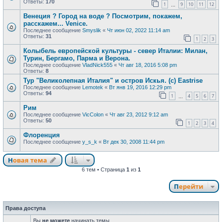
Ответы:
170
1
9
10
11
12
…
Венеция ? Город на воде ? Посмотрим, покажем,
расскажем... Venice.
Последнее сообщение
Smyslik
«
Чт июн 02, 2022 11:14 am
Ответы:
31
1
2
3
Колыбель европейской культуры - север Италии: Милан,
Турин, Бергамо, Парма и Верона.
Последнее сообщение
VladNick555
«
Чт авг 18, 2016 5:08 pm
Ответы:
8
Тур "Великолепная Италия" и остров Искья. (с) Eastrise
Последнее сообщение
Lemotek
«
Вт янв 19, 2016 12:29 pm
Ответы:
94
1
4
5
6
7
…
Рим
Последнее сообщение
VicColon
«
Чт авг 23, 2012 9:12 am
Ответы:
50
1
2
3
4
Флоренция
Последнее сообщение
y_s_k
«
Вт дек 30, 2008 11:44 pm
Новая тема
Н
о
в
а
я
т
е
м
а
6 тем • Страница
1
из
1
Перейти
Права доступа
Вы
не можете
начинать темы