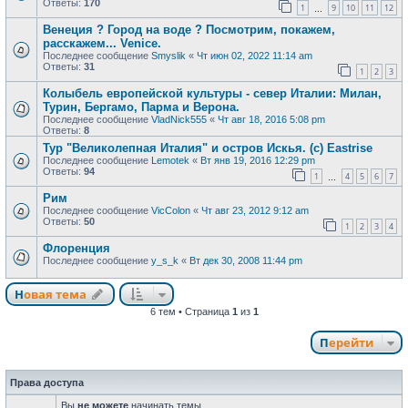
Ответы:
170
1
9
10
11
12
…
Венеция ? Город на воде ? Посмотрим, покажем,
расскажем... Venice.
Последнее сообщение
Smyslik
«
Чт июн 02, 2022 11:14 am
Ответы:
31
1
2
3
Колыбель европейской культуры - север Италии: Милан,
Турин, Бергамо, Парма и Верона.
Последнее сообщение
VladNick555
«
Чт авг 18, 2016 5:08 pm
Ответы:
8
Тур "Великолепная Италия" и остров Искья. (с) Eastrise
Последнее сообщение
Lemotek
«
Вт янв 19, 2016 12:29 pm
Ответы:
94
1
4
5
6
7
…
Рим
Последнее сообщение
VicColon
«
Чт авг 23, 2012 9:12 am
Ответы:
50
1
2
3
4
Флоренция
Последнее сообщение
y_s_k
«
Вт дек 30, 2008 11:44 pm
Новая тема
Н
о
в
а
я
т
е
м
а
6 тем • Страница
1
из
1
Перейти
Права доступа
Вы
не можете
начинать темы