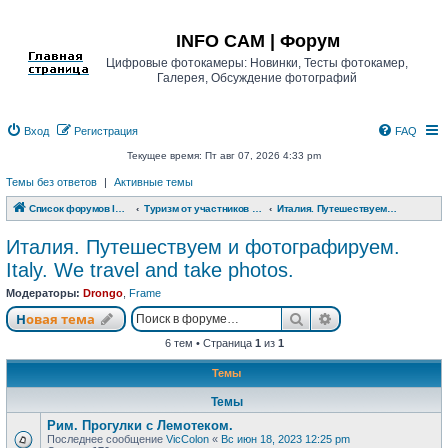
Регистрация
INFO CAM | Форум
Цифровые фотокамеры: Новинки, Тесты фотокамер,
Галерея, Обсуждение фотографий
Вход
Р
е
г
и
с
т
р
а
ц
и
я
FAQ
Текущее время: Пт авг 07, 2026 4:33 pm
Темы без ответов
|
Активные темы
Список форумов INFO CAM | Форум
Туризм от участников www.info-cam.ru
Италия. Путешествуем и фотографируем. Italy. We travel and take photos.
Италия. Путешествуем и фотографируем.
Italy. We travel and take photos.
Модераторы:
Drongo
,
Frame
Новая тема
Поиск
Расширенный п
Н
о
в
а
я
т
е
м
а
6 тем • Страница
1
из
1
Темы
Темы
Рим. Прогулки с Лемотеком.
Последнее сообщение
VicColon
«
Вс июн 18, 2023 12:25 pm