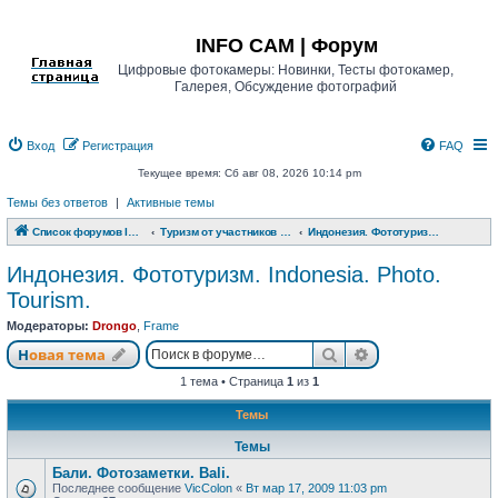
Регистрация
INFO CAM | Форум
Цифровые фотокамеры: Новинки, Тесты фотокамер,
Галерея, Обсуждение фотографий
Вход
Р
е
г
и
с
т
р
а
ц
и
я
FAQ
Текущее время: Сб авг 08, 2026 10:14 pm
Темы без ответов
|
Активные темы
Список форумов INFO CAM | Форум
Туризм от участников www.info-cam.ru
Индонезия. Фототуризм. Indonesia. Photo. Tourism.
Индонезия. Фототуризм. Indonesia. Photo.
Tourism.
Модераторы:
Drongo
,
Frame
Новая тема
Поиск
Расширенный п
Н
о
в
а
я
т
е
м
а
1 тема • Страница
1
из
1
Темы
Темы
Бали. Фотозаметки. Bali.
Последнее сообщение
VicColon
«
Вт мар 17, 2009 11:03 pm