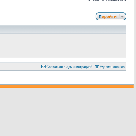
Перейти
С
в
я
з
а
т
ь
с
я
с
а
д
м
и
н
и
с
т
р
а
ц
и
е
й
Удалить cookies