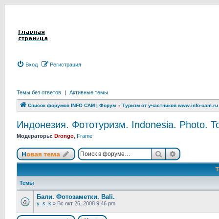
Вход
Р
е
г
и
с
т
р
а
ц
и
я
Темы без ответов
|
Активные темы
Список форумов INFO CAM | Форум
Туризм от участников www.info-cam.ru
Индонезия. Фототуризм. Indonesia. Photo. T
Модераторы:
Drongo
,
Frame
Новая тема
Поиск
Расширенны
Н
о
в
а
я
т
е
м
а
Темы
Бали. Фотозаметки. Bali.
y_s_k
»
Вс окт 26, 2008 9:46 pm