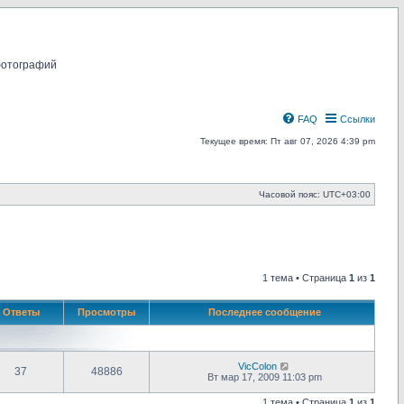
фотографий
FAQ
Ссылки
Текущее время: Пт авг 07, 2026 4:39 pm
Часовой пояс:
UTC+03:00
1 тема • Страница
1
из
1
Ответы
Просмотры
Последнее сообщение
VicColon
37
48886
Вт мар 17, 2009 11:03 pm
1 тема • Страница
1
из
1