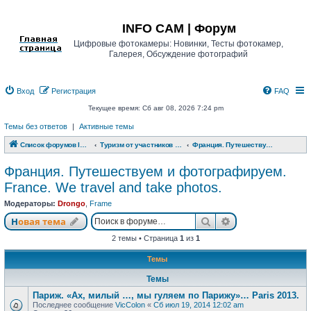
Регистрация
INFO CAM | Форум
Цифровые фотокамеры: Новинки, Тесты фотокамер,
Галерея, Обсуждение фотографий
Вход
Р
е
г
и
с
т
р
а
ц
и
я
FAQ
Текущее время: Сб авг 08, 2026 7:24 pm
Темы без ответов
|
Активные темы
Список форумов INFO CAM | Форум
Туризм от участников www.info-cam.ru
Франция. Путешествуем и фотографируем. France. We travel and take photos.
Франция. Путешествуем и фотографируем.
France. We travel and take photos.
Модераторы:
Drongo
,
Frame
Новая тема
Поиск
Расширенный п
Н
о
в
а
я
т
е
м
а
2 темы • Страница
1
из
1
Темы
Темы
Париж. «Ах, милый …, мы гуляем по Парижу»… Paris 2013.
Последнее сообщение
VicColon
«
Сб июл 19, 2014 12:02 am